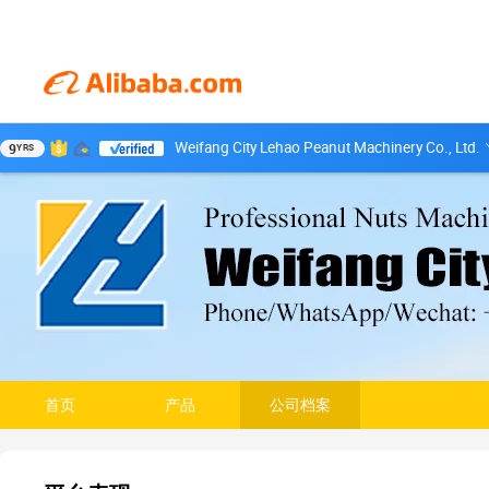
Weifang City Lehao Peanut Machinery Co., Ltd.
9
YRS
首页
产品
公司档案