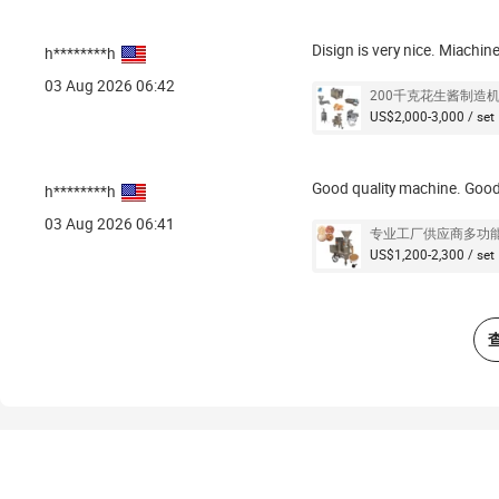
Disign is very nice. Miachine
h********h
03 Aug 2026 06:42
200千克花生酱制造
US$2,000-3,000 / set
Good quality machine. Good 
h********h
03 Aug 2026 06:41
专业工厂供应商多功
US$1,200-2,300 / set