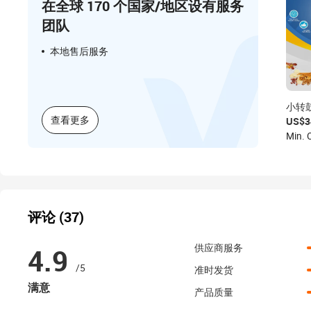
在全球 170 个国家/地区设有服务
团队
本地售后服务
小转
品八
查看更多
US$3
生仁
Min. O
评论 (37)
4.9
供应商服务
/5
准时发货
满意
产品质量