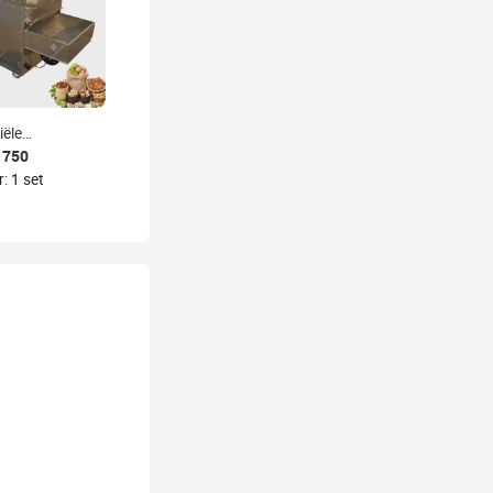
ële
den
 750
achine
: 1 set
ompoenpitten
leine Pinda-
hine