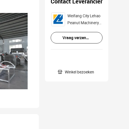
Contact Leverancier
Weifang City Lehao
Peanut Machinery
Co., Ltd.
Vraag verzenden

Winkel bezoeken