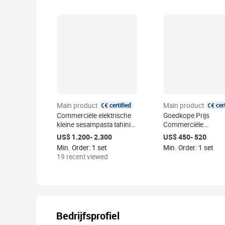
certified
cer
Main product
Main product
Commerciële elektrische
Goedkope Prijs
kleine sesampasta tahini
Commerciële
verwerkingsmachine,
Automatische Arach
US$ 1.200- 2.300
US$ 450- 520
amandel- en cashewnoten
Rode Huid Dunschill
Min. Order: 1 set
Min. Order: 1 set
maalmolen, colloïdmolen,
Droge Pinda Peeling
19 recent viewed
pindakaasmachine
Machine
Bedrijfsprofiel