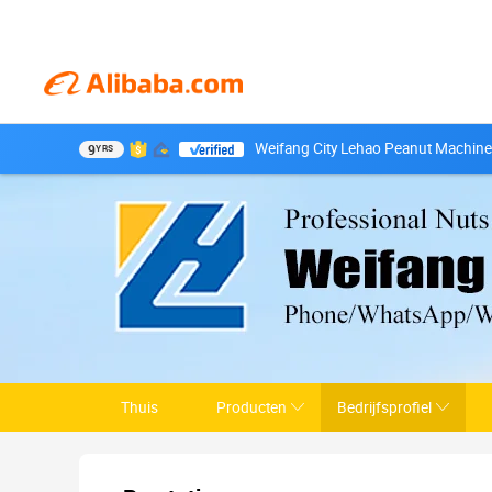
Weifang City Lehao Peanut Machiner
9
YRS
Thuis
Producten
Bedrijfsprofiel