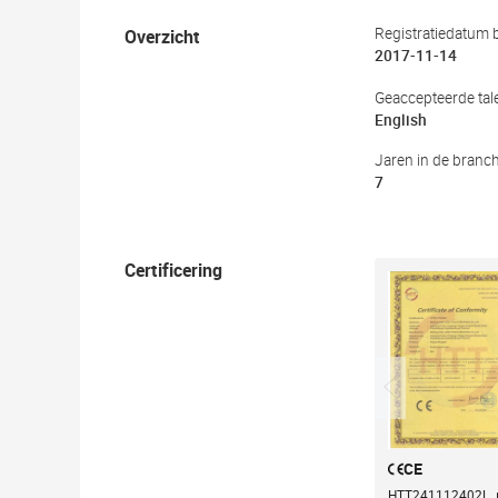
Overzicht
Registratiedatum b
2017-11-14
Geaccepteerde tal
English
Jaren in de branc
7
Certificering
CE
HTT241112402L