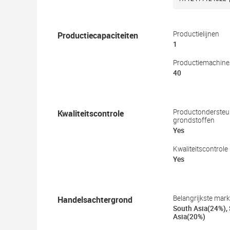
Productiecapaciteiten
Productielijnen
1
Productiemachine
40
Kwaliteitscontrole
Productondersteun
grondstoffen
Yes
Kwaliteitscontrole
Yes
Handelsachtergrond
Belangrijkste mar
South Asia(24%), 
Asia(20%)