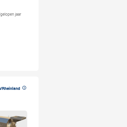
gelopen jaar

üVRheinland