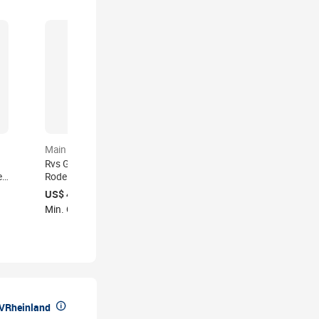
certified
Main product
Main product
Rvs Geroosterde Pinda
Pindakaas Making
e
Rode Huid Verwijderen
Machine Fabrikant Tahini
Peeling Machine
Hummus Productielijn
US$ 450- 520
US$ 2.000- 3.000
Moer Boter Productie
Min. Order: 1 set
Min. Order: 1 set
Machines

üVRheinland