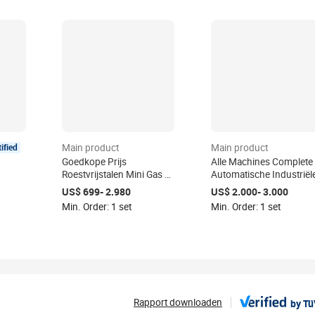
tified
Main product
Main product
Goedkope Prijs
Alle Machines Complete
Roestvrijstalen Mini Gas Of
Automatische Industriël
ide
Elektrische Geroosterde
Efficiëntie Pindakaas
US$ 699- 2.980
US$ 2.000- 3.000
er
Notenpinda-
Productielijn
Min. Order: 1 set
Min. Order: 1 set
Braadmachine
Rapport downloaden
by T