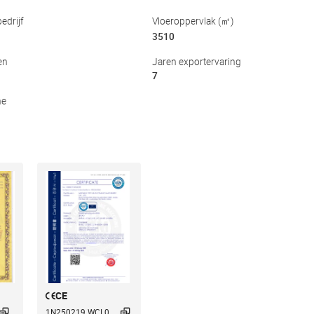
edrijf
Vloeroppervlak (㎡)
3510
en
Jaren exportervaring
7
he
CE


1N250219.WCL0...