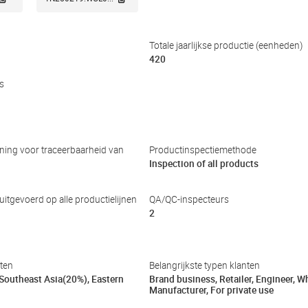
Totale jaarlijkse productie (eenheden)
420
s
ing voor traceerbaarheid van
Productinspectiemethode
Inspection of all products
 uitgevoerd op alle productielijnen
QA/QC-inspecteurs
2
kten
Belangrijkste typen klanten
Southeast Asia(20%), Eastern
Brand business, Retailer, Engineer, Wh
Manufacturer, For private use