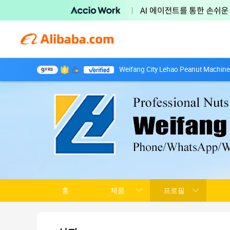
Weifang City Lehao Peanut Machiner
9
YRS
홈
제품
프로필