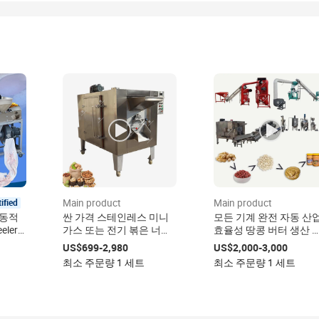
tified
Main product
Main product
자동적
싼 가격 스테인레스 미니
모든 기계 완전 자동 산
ler
가스 또는 전기 볶은 너트
효율성 땅콩 버터 생산 
 벗김
땅콩 구이 기계
인
US$699-2,980
US$2,000-3,000
최소 주문량 1 세트
최소 주문량 1 세트