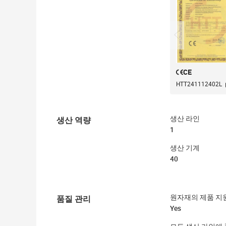
CE
HTT241112402L
생산 역량
생산 라인
1
생산 기계
40
품질 관리
원자재의 제품 지
Yes