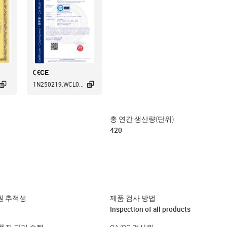
CE


1N250219.WCL0...
총 연간 생산량(단위)
420
원 추적성
제품 검사 방법
Inspection of all products