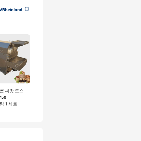

VRheinland
론 씨앗 로스팅
드 호박씨 로스
750
땅콩 로스팅 기계
량 1 세트