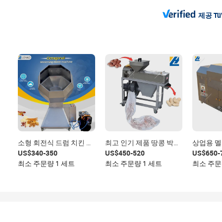
제공
Tü
소형 회전식 드럼 치킨 감
최고 인기 제품 땅콩 박피
상업용 멜
자칩 튀김 스낵 식품 팔각
기 땅콩 개암 캐슈넛 탈피
기계 아몬
US$340-350
US$450-520
US$650-
형 향료 믹서 캐슈넛 땅콩
장비 코코아 분쇄기
터 소형 
최소 주문량 1 세트
최소 주문량 1 세트
최소 주문
코팅 시즈닝 기계