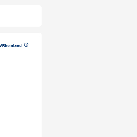

VRheinland