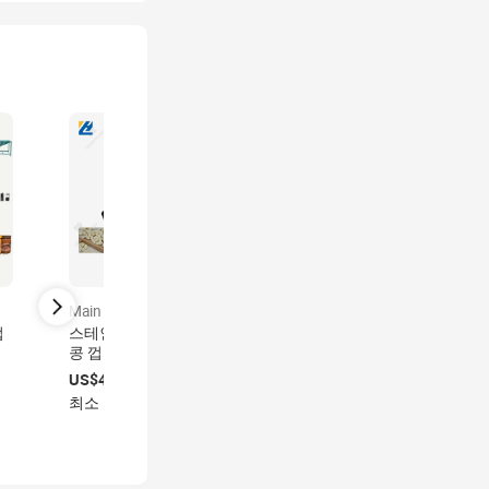
certified
Main product
Main product
업
스테인리스 스틸 볶은 땅
땅콩 버터 기계 제조업체
라
콩 껍질 제거 기계
Tahini Hummus 생산 라인
너트 버터 생산 기계
US$450-520
US$2,000-3,000
최소 주문량 1 세트
최소 주문량 1 세트