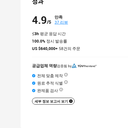
성과
4.9
만족
/
5
37 리뷰
≤3h
평균 응답 시간
100.0%
정시 발송률
US $640,000+
58건의 주문
공급업체 역량
검증됨 by
전체 맞춤 제작
원료 추적 식별
완제품 검사
세부 정보 보고서 보기