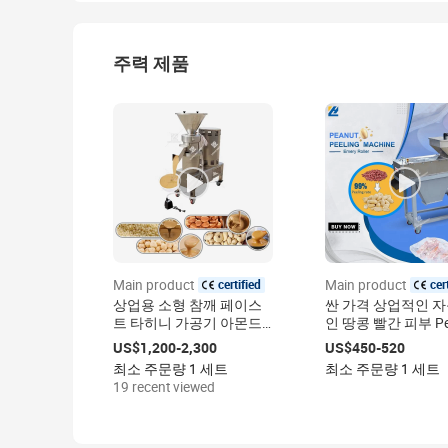
주력 제품
certified
cer
Main product
Main product
상업용 소형 참깨 페이스
싼 가격 상업적인 
트 타히니 가공기 아몬드
인 땅콩 빨간 피부 Pee
캐슈 분쇄 콜로이드 밀 땅
건조한 땅콩 껍질을
US$1,200-2,300
US$450-520
콩버터 제조기
기계
최소 주문량 1 세트
최소 주문량 1 세트
19 recent viewed